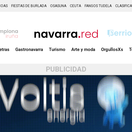
COAS
FIESTAS DE BURLADA
OSASUNA
CEUTA
FANGOS TUDELA
CLASIFIC
etras
Gastronavarra
Turismo
Arte y moda
OrgullosXs
T
PUBLICIDAD