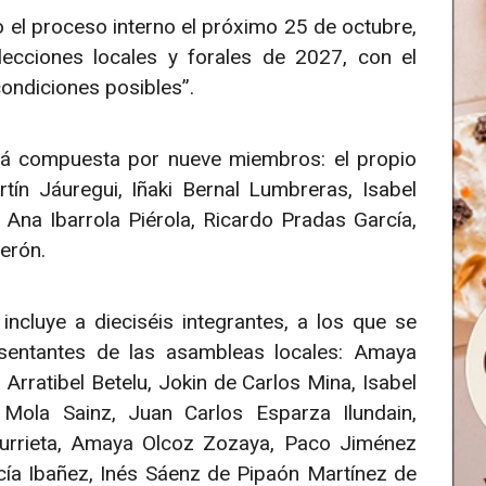
 el proceso interno el próximo 25 de octubre,
lecciones locales y forales de 2027, con el
condiciones posibles”.
tá compuesta por nueve miembros: el propio
n Jáuregui, Iñaki Bernal Lumbreras, Isabel
na Ibarrola Piérola, Ricardo Pradas García,
erón.
ncluye a dieciséis integrantes, a los que se
esentantes de las asambleas locales: Amaya
Arratibel Betelu, Jokin de Carlos Mina, Isabel
Mola Sainz, Juan Carlos Esparza Ilundain,
urrieta, Amaya Olcoz Zozaya, Paco Jiménez
cía Ibañez, Inés Sáenz de Pipaón Martínez de