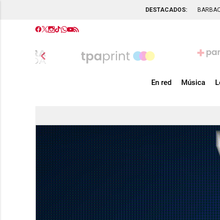
DESTACADOS:
BARBA
chevron_left
En red
Música
L