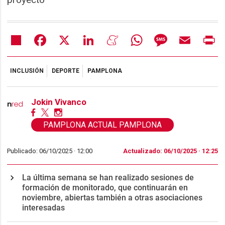
Share
Facebook
X
LinkedIn
Meneame
WhatsApp
Message
Email
Pr
INCLUSIÓN
DEPORTE
PAMPLONA
Jokin Vivanco
PAMPLONA ACTUAL PAMPLONA
Publicado: 06/10/2025 ·
12:00
Actualizado: 06/10/2025 · 12:25
La última semana se han realizado sesiones de
formación de monitorado, que continuarán en
noviembre, abiertas también a otras asociaciones
interesadas