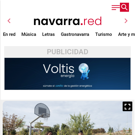
chevron_left
chevron_right
En red
Música
Letras
Gastronavarra
Turismo
Arte y 
PUBLICIDAD