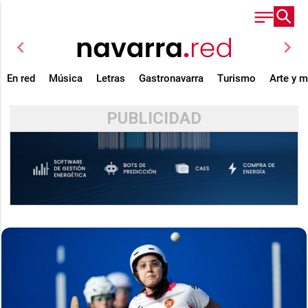
chevron_left
chevron_right
En red
Música
Letras
Gastronavarra
Turismo
Arte y 
PUBLICIDAD