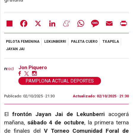
Share
Facebook
X
LinkedIn
Meneame
WhatsApp
Message
Email
Pr
PELOTA FEMENINA
LEKUNBERRI
PALETA CUERO
TXAPELA
JAYAN JAI
Jon Piquero
PAMPLONA ACTUAL DEPORTES
Publicado: 02/10/2025 ·
21:30
Actualizado: 02/10/2025 · 21:30
El
frontón Jayan Jai de Lekunberri
acogerá
mañana,
sábado 4 de octubre
, la primera terna
de finales del
V Torneo Comunidad Foral de