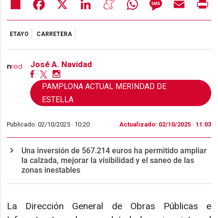
Share
Facebook
X
LinkedIn
Meneame
WhatsApp
Message
Email
Pr
ETAYO
CARRETERA
José A. Navidad
PAMPLONA ACTUAL MERINDAD DE
ESTELLA
Publicado: 02/10/2025 ·
10:20
Actualizado: 02/10/2025 · 11:03
Una inversión de 567.214 euros ha permitido ampliar
la calzada, mejorar la visibilidad y el saneo de las
zonas inestables
La Dirección General de Obras Públicas e