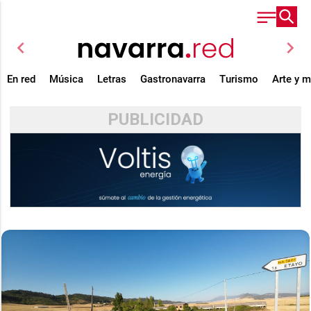
chevron_left
chevron_right
En red
Música
Letras
Gastronavarra
Turismo
Arte y 
PUBLICIDAD