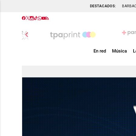
DESTACADOS:
BARBA
chevron_left
En red
Música
L