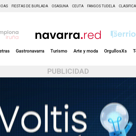
COAS
FIESTAS DE BURLADA
OSASUNA
CEUTA
FANGOS TUDELA
CLASIFIC
etras
Gastronavarra
Turismo
Arte y moda
OrgullosXs
T
PUBLICIDAD