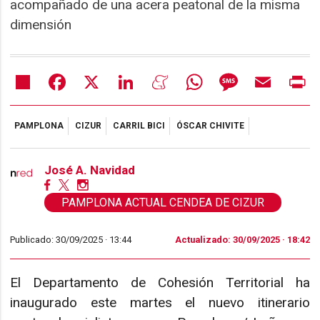
acompañado de una acera peatonal de la misma
dimensión
Share
Facebook
X
LinkedIn
Meneame
WhatsApp
Message
Email
Pr
PAMPLONA
CIZUR
CARRIL BICI
ÓSCAR CHIVITE
José A. Navidad
PAMPLONA ACTUAL CENDEA DE CIZUR
Publicado: 30/09/2025 ·
13:44
Actualizado: 30/09/2025 · 18:42
El Departamento de Cohesión Territorial ha
inaugurado este martes el nuevo itinerario