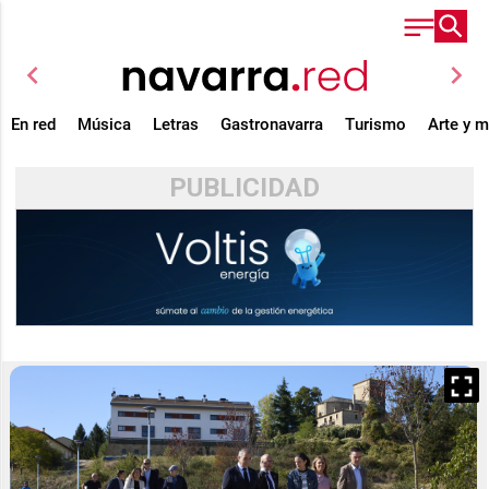
chevron_left
chevron_right
En red
Música
Letras
Gastronavarra
Turismo
Arte y 
PUBLICIDAD