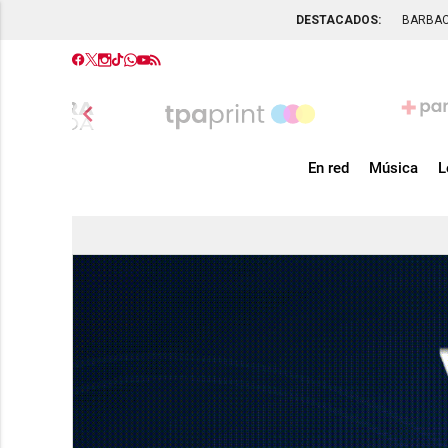
DESTACADOS:
BARBA
chevron_left
En red
Música
L