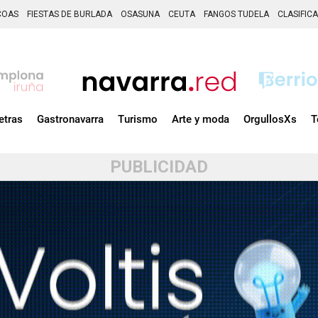
COAS
FIESTAS DE BURLADA
OSASUNA
CEUTA
FANGOS TUDELA
CLASIFIC
etras
Gastronavarra
Turismo
Arte y moda
OrgullosXs
T
PUBLICIDAD