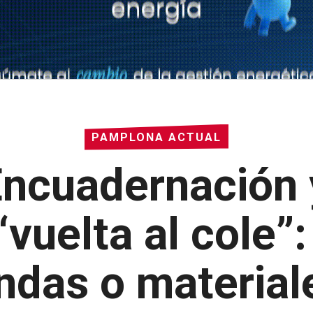
PAMPLONA ACTUAL
Encuadernación 
“vuelta al cole”
endas o material