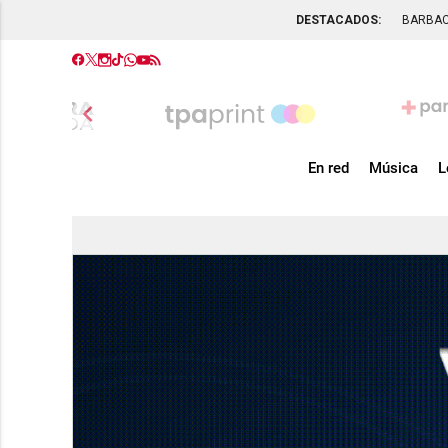
DESTACADOS:
BARBA
chevron_left
En red
Música
L