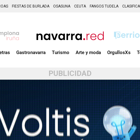
COAS
FIESTAS DE BURLADA
OSASUNA
CEUTA
FANGOS TUDELA
CLASIFIC
etras
Gastronavarra
Turismo
Arte y moda
OrgullosXs
T
PUBLICIDAD