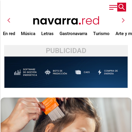
chevron_left
chevron_right
En red
Música
Letras
Gastronavarra
Turismo
Arte y 
PUBLICIDAD