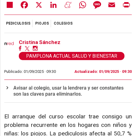
Share
Facebook
X
LinkedIn
Meneame
WhatsApp
Message
Email
Pr
PEDICULOSIS
PIOJOS
COLEGIOS
Cristina Sánchez
PAMPLONA ACTUAL SALUD Y BIENESTAR
Publicado: 01/09/2025 ·
09:30
Actualizado: 01/09/2025 · 09:30
Avisar al colegio, usar la lendrera y ser constantes
son las claves para eliminarlos.
El arranque del curso escolar trae consigo un
problema recurrente en los hogares con niños y
niñas: los piojos. La pediculosis afecta al 50,7 %