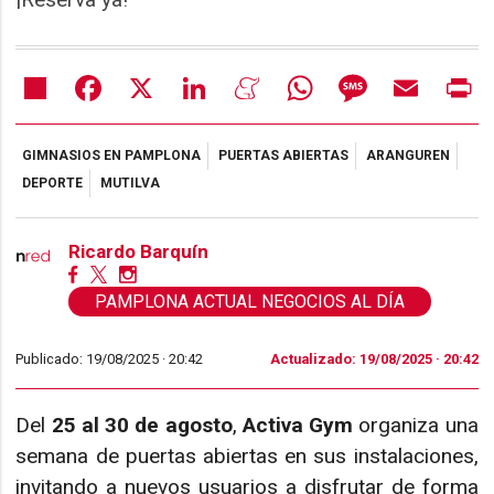
Share
Facebook
X
LinkedIn
Meneame
WhatsApp
Message
Email
Pr
GIMNASIOS EN PAMPLONA
PUERTAS ABIERTAS
ARANGUREN
DEPORTE
MUTILVA
Ricardo Barquín
PAMPLONA ACTUAL NEGOCIOS AL DÍA
Publicado: 19/08/2025 ·
20:42
Actualizado: 19/08/2025 · 20:42
Del
25 al 30 de agosto
,
Activa Gym
organiza una
semana de puertas abiertas en sus instalaciones,
invitando a nuevos usuarios a disfrutar de forma