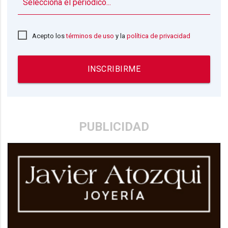
▼
Acepto los
términos de uso
y la
política de privacidad
INSCRIBIRME
PUBLICIDAD