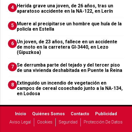
Herida grave una joven, de 26 años, tras un
4
aparatoso accidente en la NA-122, en Lerín
Muere al precipitarse un hombre que huía de la
5
policía en Estella
Un joven, de 23 años, fallece en un accidente
6
de moto en la carretera GI-3440, en Lezo
(Gipuzkoa)
Se derrumba parte del tejado y del tercer piso
7
de una vivienda deshabitada en Puente la Reina
Extinguido un incendio de vegetación en
8
campos de cereal cosechado junto a la NA-134,
en Lodosa
Inicio
Quiénes Somos
Contacto
Publicidad
Aviso Legal
Cookies
Seguridad
Protección De Datos