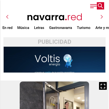
chevron_left
chevron_right
En red
Música
Letras
Gastronavarra
Turismo
Arte y 
PUBLICIDAD