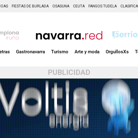
COAS
FIESTAS DE BURLADA
OSASUNA
CEUTA
FANGOS TUDELA
CLASIFIC
etras
Gastronavarra
Turismo
Arte y moda
OrgullosXs
T
PUBLICIDAD