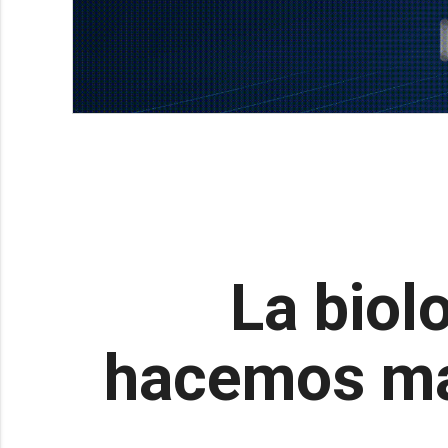
La biol
hacemos may