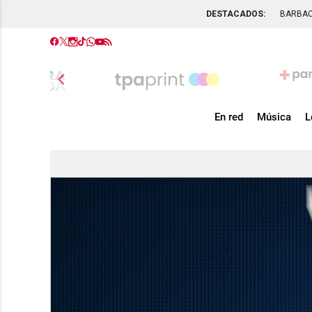
DESTACADOS:
BARBA
chevron_left
En red
Música
L