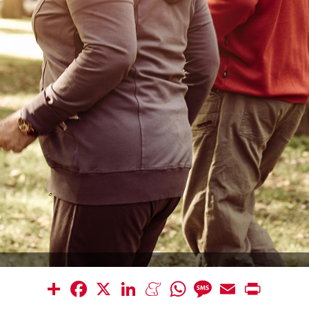
Share
Facebook
X
LinkedIn
Meneame
WhatsApp
Message
Email
Print