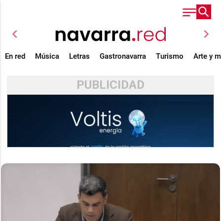
chevron_left
chevron_right
En red
Música
Letras
Gastronavarra
Turismo
Arte y 
PUBLICIDAD