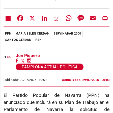
Share
Facebook
X
LinkedIn
Meneame
WhatsApp
Message
Email
Pr
PPN
MARÍA BELÉN CERDÁN
SERVINABAR 2000
SANTOS CERDÁN
PSN
Jon Piquero
PAMPLONA ACTUAL POLÍTICA
Publicado: 29/07/2025 ·
19:59
Actualizado: 29/07/2025 · 20:03
El Partido Popular de Navarra (PPN) ha
anunciado que incluirá en su Plan de Trabajo en el
Parlamento de Navarra la solicitud de