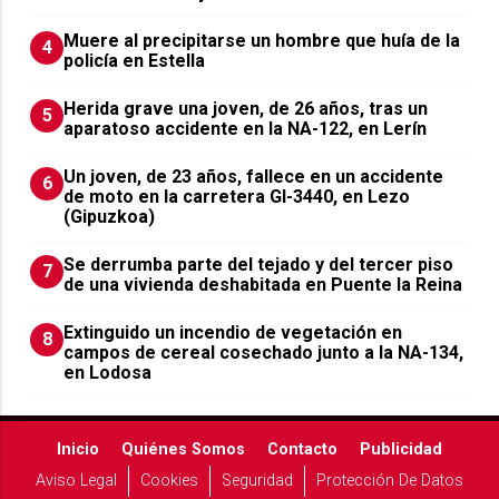
Muere al precipitarse un hombre que huía de la
4
policía en Estella
Herida grave una joven, de 26 años, tras un
5
aparatoso accidente en la NA-122, en Lerín
Un joven, de 23 años, fallece en un accidente
6
de moto en la carretera GI-3440, en Lezo
(Gipuzkoa)
Se derrumba parte del tejado y del tercer piso
7
de una vivienda deshabitada en Puente la Reina
Extinguido un incendio de vegetación en
8
campos de cereal cosechado junto a la NA-134,
en Lodosa
Inicio
Quiénes Somos
Contacto
Publicidad
Aviso Legal
Cookies
Seguridad
Protección De Datos