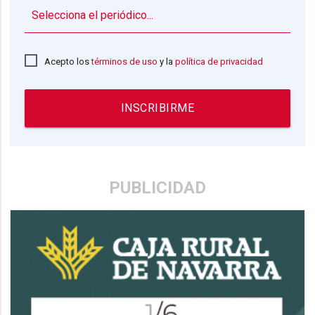
▼
Acepto los
términos de uso
y la
política de privacidad
INSCRIBIRME
PUBLICIDAD