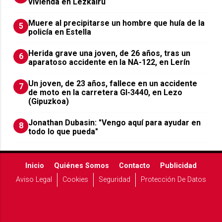
vivienda en Lezkairu
Muere al precipitarse un hombre que huía de la
5
policía en Estella
Herida grave una joven, de 26 años, tras un
6
aparatoso accidente en la NA-122, en Lerín
Un joven, de 23 años, fallece en un accidente
7
de moto en la carretera GI-3440, en Lezo
(Gipuzkoa)
Jonathan Dubasin: "Vengo aquí para ayudar en
8
todo lo que pueda"
Inicio
Quiénes Somos
Contacto
Publicidad
Aviso Legal
Cookies
Seguridad
Protección De Datos