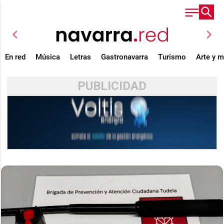
chevron_left
chevron_right
En red
Música
Letras
Gastronavarra
Turismo
Arte y 
PUBLICIDAD