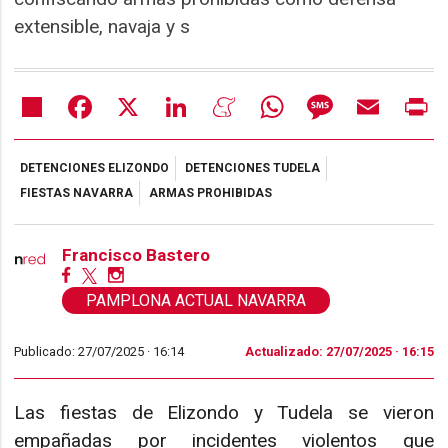
extensible, navaja y s
Share
Facebook
X
LinkedIn
Meneame
WhatsApp
Message
Email
Pr
DETENCIONES ELIZONDO
DETENCIONES TUDELA
FIESTAS NAVARRA
ARMAS PROHIBIDAS
Francisco Bastero
PAMPLONA ACTUAL NAVARRA
Publicado: 27/07/2025 ·
16:14
Actualizado: 27/07/2025 · 16:15
Las fiestas de Elizondo y Tudela se vieron
empañadas por incidentes violentos que