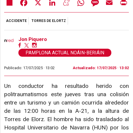
Share
Facebook
X
LinkedIn
Meneame
WhatsApp
Message
Email
Pr
ACCIDENTE
TORRES DE ELORTZ
Jon Piquero
PAMPLONA ACTUAL NOÁIN-BERIÁIN
Publicado: 17/07/2025 ·
13:02
Actualizado: 17/07/2025 · 13:02
Un conductor ha resultado herido con
politraumatismos este jueves tras una colisión
entre un turismo y un camión ocurrida alrededor
de las 12:00 horas en la A-21, a la altura de
Torres de Elorz. El hombre ha sido trasladado al
Hospital Universitario de Navarra (HUN) por los