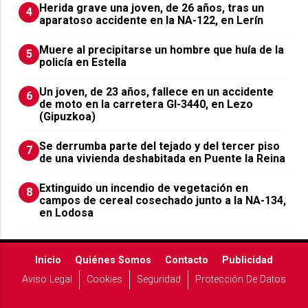
Herida grave una joven, de 26 años, tras un
4
aparatoso accidente en la NA-122, en Lerín
Muere al precipitarse un hombre que huía de la
5
policía en Estella
Un joven, de 23 años, fallece en un accidente
6
de moto en la carretera GI-3440, en Lezo
(Gipuzkoa)
Se derrumba parte del tejado y del tercer piso
7
de una vivienda deshabitada en Puente la Reina
Extinguido un incendio de vegetación en
8
campos de cereal cosechado junto a la NA-134,
en Lodosa
Inicio
Quiénes Somos
Contacto
Publicidad
Aviso Legal
Cookies
Seguridad
Protección De Datos