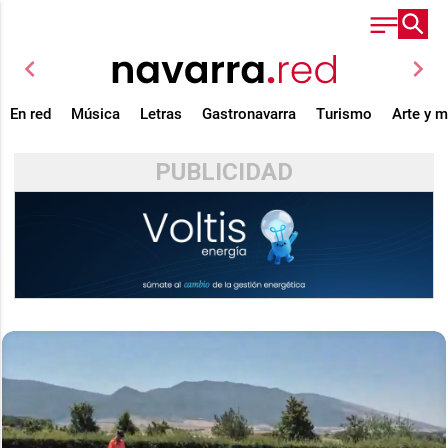
chevron_left
chevron_right
En red
Música
Letras
Gastronavarra
Turismo
Arte y 
PUBLICIDAD