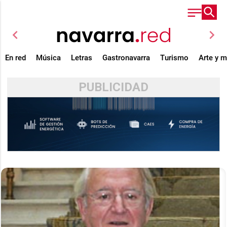
chevron_left
chevron_right
En red
Música
Letras
Gastronavarra
Turismo
Arte y 
PUBLICIDAD