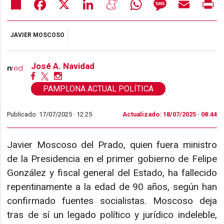
Share
Facebook
X
LinkedIn
Meneame
WhatsApp
Message
Email
Pr
JAVIER MOSCOSO
José A. Navidad
PAMPLONA ACTUAL POLÍTICA
Publicado: 17/07/2025 ·
12:25
Actualizado: 18/07/2025 · 08:44
Javier Moscoso del Prado, quien fuera ministro
de la Presidencia en el primer gobierno de Felipe
González y fiscal general del Estado, ha fallecido
repentinamente a la edad de 90 años, según han
confirmado fuentes socialistas. Moscoso deja
tras de sí un legado político y jurídico indeleble,