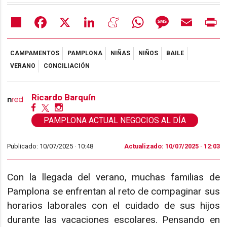
Share
Facebook
X
LinkedIn
Meneame
WhatsApp
Message
Email
Pr
CAMPAMENTOS
PAMPLONA
NIÑAS
NIÑOS
BAILE
VERANO
CONCILIACIÓN
Ricardo Barquín
PAMPLONA ACTUAL NEGOCIOS AL DÍA
Publicado: 10/07/2025 ·
10:48
Actualizado: 10/07/2025 · 12:03
Con la llegada del verano, muchas familias de
Pamplona se enfrentan al reto de compaginar sus
horarios laborales con el cuidado de sus hijos
durante las vacaciones escolares. Pensando en