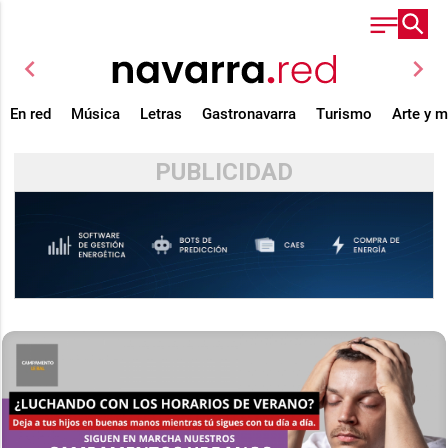
chevron_left
chevron_right
En red
Música
Letras
Gastronavarra
Turismo
Arte y 
PUBLICIDAD