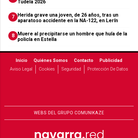
Tudela 2026
Herida grave una joven, de 26 años, tras un
7
aparatoso accidente en la NA-122, en Lerín
Muere al precipitarse un hombre que huía de la
8
policía en Estella
Inicio
Quiénes Somos
Contacto
Publicidad
Aviso Legal
Cookies
Seguridad
Protección De Datos
WEBS DEL GRUPO COMUNIKAZE