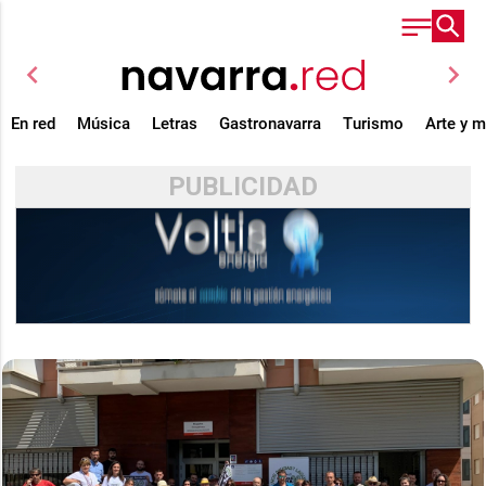
chevron_left
chevron_right
En red
Música
Letras
Gastronavarra
Turismo
Arte y 
PUBLICIDAD