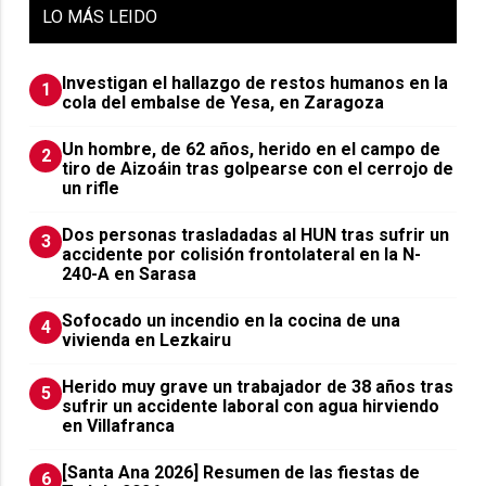
LO
MÁS LEIDO
Investigan el hallazgo de restos humanos en la
1
cola del embalse de Yesa, en Zaragoza
Un hombre, de 62 años, herido en el campo de
2
tiro de Aizoáin tras golpearse con el cerrojo de
un rifle
​Dos personas trasladadas al HUN tras sufrir un
3
accidente por colisión frontolateral en la N-
240-A en Sarasa
Sofocado un incendio en la cocina de una
4
vivienda en Lezkairu
Herido muy grave un trabajador de 38 años tras
5
sufrir un accidente laboral con agua hirviendo
en Villafranca
[Santa Ana 2026] Resumen de las fiestas de
6