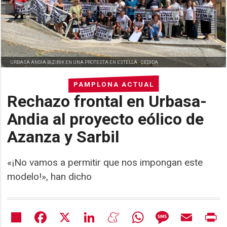
URBASA ANDIA BIZIRIK EN UNA PROTESTA EN ESTELLA -
CEDIDA
PAMPLONA ACTUAL
Rechazo frontal en Urbasa-
Andia al proyecto eólico de
Azanza y Sarbil
«¡No vamos a permitir que nos impongan este
modelo!», han dicho
Share
Facebook
X
LinkedIn
Meneame
WhatsApp
Message
Email
Pr