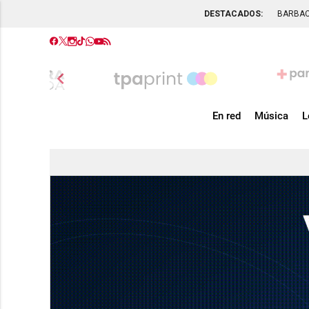
DESTACADOS:
BARBA
chevron_left
En red
Música
L