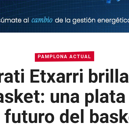
PAMPLONA ACTUAL
rati Etxarri bril
asket: una plata
l futuro del bas