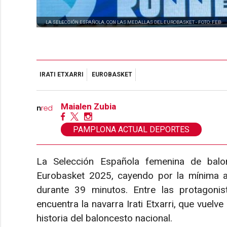
LA SELECCIÓN ESPAÑOLA, CON LAS MEDALLAS DEL EUROBASKET -
FOTO: FEB
IRATI ETXARRI
EUROBASKET
Maialen Zubia
PAMPLONA ACTUAL DEPORTES
La Selección Española femenina de balo
Eurobasket 2025, cayendo por la mínima an
durante 39 minutos. Entre las protagoni
encuentra la navarra Irati Etxarri, que vuelve
historia del baloncesto nacional.