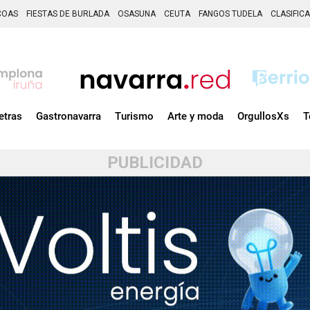
COAS
FIESTAS DE BURLADA
OSASUNA
CEUTA
FANGOS TUDELA
CLASIFIC
etras
Gastronavarra
Turismo
Arte y moda
OrgullosXs
T
PUBLICIDAD