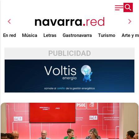
chevron_left
chevron_right
En red
Música
Letras
Gastronavarra
Turismo
Arte y 
PUBLICIDAD