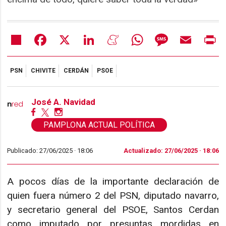
Share
Facebook
X
LinkedIn
Meneame
WhatsApp
Message
Email
Pr
PSN
CHIVITE
CERDÁN
PSOE
José A. Navidad
PAMPLONA ACTUAL POLÍTICA
Publicado: 27/06/2025 ·
18:06
Actualizado: 27/06/2025 · 18:06
A pocos días de la importante declaración de
quien fuera número 2 del PSN, diputado navarro,
y secretario general del PSOE, Santos Cerdan
como imputado por presuntas mordidas en