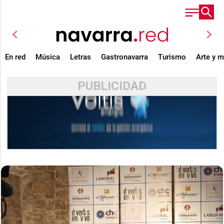
chevron_left
chevron_right
En red
Música
Letras
Gastronavarra
Turismo
Arte y 
PUBLICIDAD