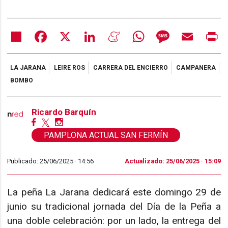
Share
Facebook
X
LinkedIn
Meneame
WhatsApp
Message
Email
Pr
LA JARANA
LEIRE ROS
CARRERA DEL ENCIERRO
CAMPANERA
BOMBO
Ricardo Barquín
PAMPLONA ACTUAL SAN FERMÍN
Publicado: 25/06/2025 ·
14:56
Actualizado: 25/06/2025 · 15:09
La peña La Jarana dedicará este domingo 29 de
junio su tradicional jornada del Día de la Peña a
una doble celebración: por un lado, la entrega del