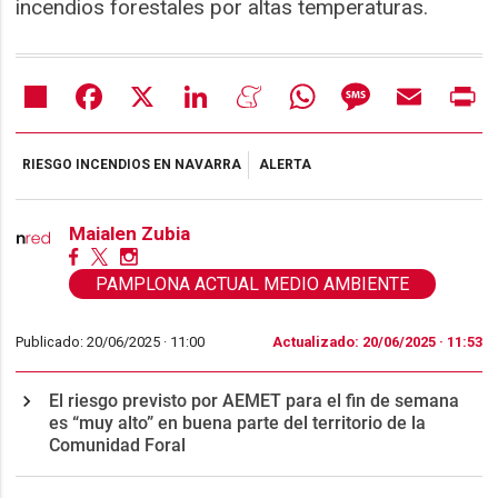
incendios forestales por altas temperaturas.
Share
Facebook
X
LinkedIn
Meneame
WhatsApp
Message
Email
Pr
RIESGO INCENDIOS EN NAVARRA
ALERTA
Maialen Zubia
PAMPLONA ACTUAL MEDIO AMBIENTE
Publicado: 20/06/2025 ·
11:00
Actualizado: 20/06/2025 · 11:53
El riesgo previsto por AEMET para el fin de semana
es “muy alto” en buena parte del territorio de la
Comunidad Foral