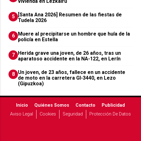
vivienda en Lezkairu
[Santa Ana 2026] Resumen de las fiestas de
5
Tudela 2026
Muere al precipitarse un hombre que huía de la
6
policía en Estella
Herida grave una joven, de 26 años, tras un
7
aparatoso accidente en la NA-122, en Lerín
Un joven, de 23 años, fallece en un accidente
8
de moto en la carretera GI-3440, en Lezo
(Gipuzkoa)
Inicio
Quiénes Somos
Contacto
Publicidad
Aviso Legal
Cookies
Seguridad
Protección De Datos