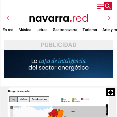
chevron_left
chevron_right
En red
Música
Letras
Gastronavarra
Turismo
Arte y 
PUBLICIDAD