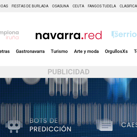
COAS
FIESTAS DE BURLADA
OSASUNA
CEUTA
FANGOS TUDELA
CLASIFIC
etras
Gastronavarra
Turismo
Arte y moda
OrgullosXs
T
PUBLICIDAD