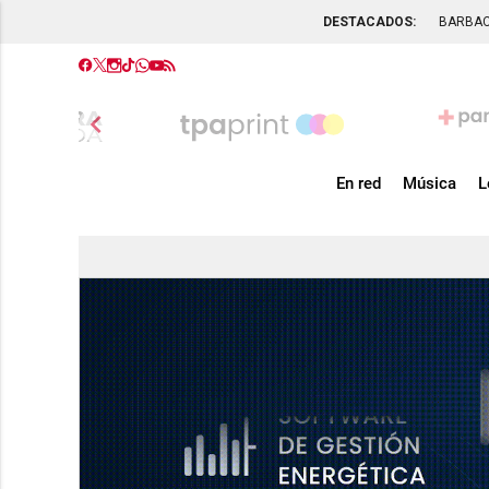
DESTACADOS:
BARBA
chevron_left
En red
Música
L