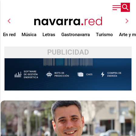
chevron_left
chevron_right
En red
Música
Letras
Gastronavarra
Turismo
Arte y 
PUBLICIDAD