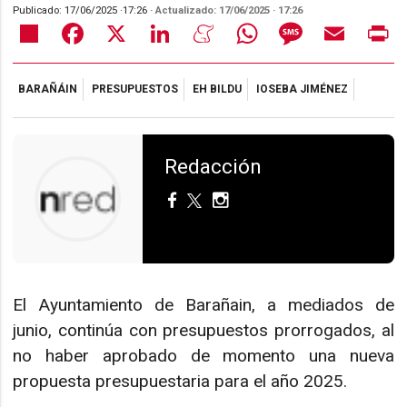
Publicado:
17/06/2025
·
17:26
· Actualizado:
17/06/2025
· 17:26
Share
Facebook
X
LinkedIn
Meneame
WhatsApp
Message
Email
Pr
BARAÑÁIN
PRESUPUESTOS
EH BILDU
IOSEBA JIMÉNEZ
Redacción
El Ayuntamiento de Barañain, a mediados de
junio, continúa con presupuestos prorrogados, al
no haber aprobado de momento una nueva
propuesta presupuestaria para el año 2025.