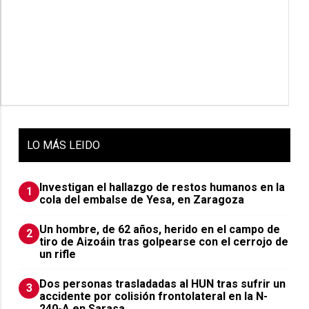
LO
MÁS LEIDO
Investigan el hallazgo de restos humanos en la
1
cola del embalse de Yesa, en Zaragoza
Un hombre, de 62 años, herido en el campo de
2
tiro de Aizoáin tras golpearse con el cerrojo de
un rifle
​Dos personas trasladadas al HUN tras sufrir un
3
accidente por colisión frontolateral en la N-
240-A en Sarasa