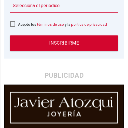
▼
Acepto los
términos de uso
y la
política de privacidad
INSCRIBIRME
PUBLICIDAD