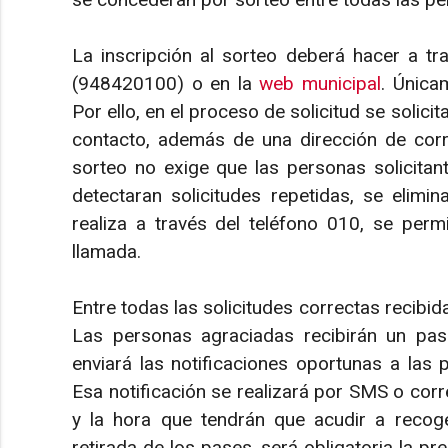
La inscripción al sorteo deberá hacer a tr
(948420100) o en la
web municipal
. Única
Por ello, en el proceso de solicitud se solici
contacto, además de una dirección de correo
sorteo no exige que las personas solicita
detectaran solicitudes repetidas, se elimin
realiza a través del teléfono 010, se perm
llamada.
Entre todas las solicitudes correctas recibida
Las personas agraciadas recibirán un pas
enviará las notificaciones oportunas a las
Esa notificación se realizará por SMS o corre
y la hora que tendrán que acudir a recoge
retirada de los pases, será obligatoria la pr