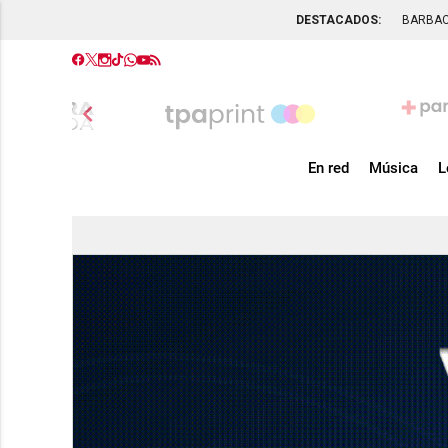
DESTACADOS:
BARBA
chevron_left
En red
Música
L