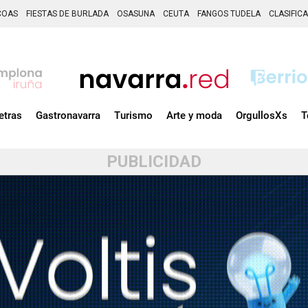
COAS
FIESTAS DE BURLADA
OSASUNA
CEUTA
FANGOS TUDELA
CLASIFIC
etras
Gastronavarra
Turismo
Arte y moda
OrgullosXs
T
PUBLICIDAD