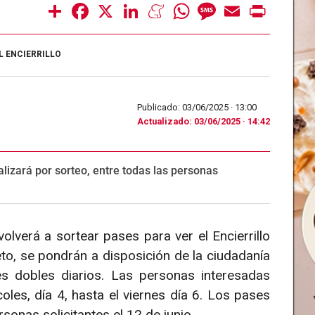
Share
Facebook
X
LinkedIn
Meneame
WhatsApp
Message
Email
Print
L ENCIERRILLO
Publicado: 03/06/2025 ·
13:00
Actualizado: 03/06/2025 · 14:42
alizará por sorteo, entre todas las personas
verá a sortear pases para ver el Encierrillo
to, se pondrán a disposición de la ciudadanía
 dobles diarios. Las personas interesadas
oles, día 4, hasta el viernes día 6. Los pases
sonas solicitantes el 12 de junio.