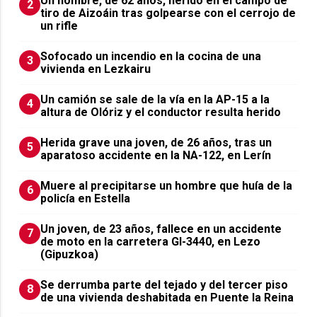
Un hombre, de 62 años, herido en el campo de
2
tiro de Aizoáin tras golpearse con el cerrojo de
un rifle
Sofocado un incendio en la cocina de una
3
vivienda en Lezkairu
Un camión se sale de la vía en la AP-15 a la
4
altura de Olóriz y el conductor resulta herido
Herida grave una joven, de 26 años, tras un
5
aparatoso accidente en la NA-122, en Lerín
Muere al precipitarse un hombre que huía de la
6
policía en Estella
Un joven, de 23 años, fallece en un accidente
7
de moto en la carretera GI-3440, en Lezo
(Gipuzkoa)
Se derrumba parte del tejado y del tercer piso
8
de una vivienda deshabitada en Puente la Reina