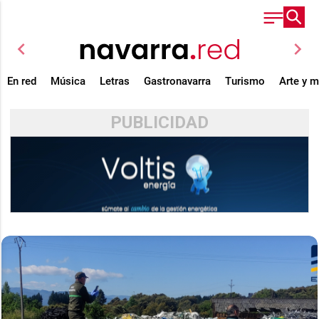
chevron_left
chevron_right
En red
Música
Letras
Gastronavarra
Turismo
Arte y 
PUBLICIDAD