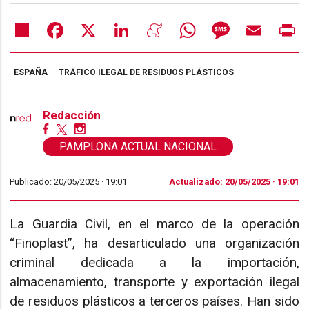
Share
Facebook
X
LinkedIn
Meneame
WhatsApp
Message
Email
Pr
ESPAÑA
TRÁFICO ILEGAL DE RESIDUOS PLÁSTICOS
Redacción
PAMPLONA ACTUAL NACIONAL
Publicado: 20/05/2025 ·
19:01
Actualizado: 20/05/2025 · 19:01
La Guardia Civil, en el marco de la operación
“Finoplast”, ha desarticulado una organización
criminal dedicada a la importación,
almacenamiento, transporte y exportación ilegal
de residuos plásticos a terceros países. Han sido