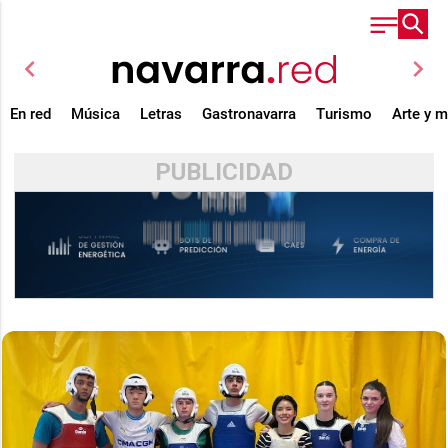
chevron_left
chevron_right
En red
Música
Letras
Gastronavarra
Turismo
Arte y 
PUBLICIDAD