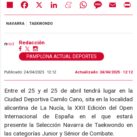
Share
Facebook
X
LinkedIn
Meneame
WhatsApp
Message
Email
Pr
NAVARRA
TAEKWONDO
Redacción
PAMPLONA ACTUAL DEPORTES
Publicado: 24/04/2025 ·
12:12
Actualizado: 24/04/2025 · 12:12
Entre el 25 y el 25 de abril tendrá lugar en la
Ciudad Deportiva Camilo Cano, sita en la localidad
alicantina de La Nucía, la XXII Edición del Open
Internacional de España en el que estará
presente la Selección Navarra de Taekwondo en
las categorías Junior y Sénior de Combate.