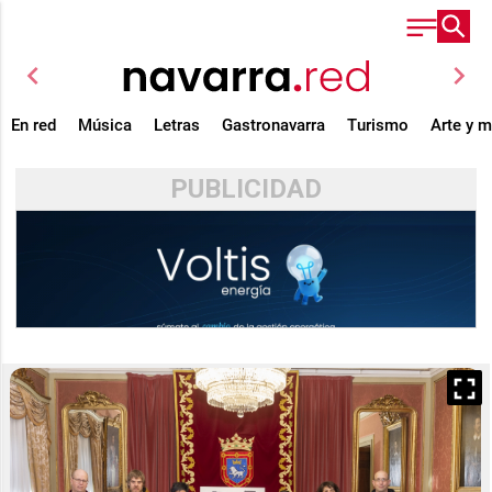
chevron_left
chevron_right
En red
Música
Letras
Gastronavarra
Turismo
Arte y 
PUBLICIDAD