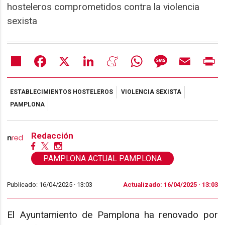
hosteleros comprometidos contra la violencia
sexista
Share
Facebook
X
LinkedIn
Meneame
WhatsApp
Message
Email
Pr
ESTABLECIMIENTOS HOSTELEROS
VIOLENCIA SEXISTA
PAMPLONA
Redacción
PAMPLONA ACTUAL PAMPLONA
Publicado: 16/04/2025 ·
13:03
Actualizado: 16/04/2025 · 13:03
El Ayuntamiento de Pamplona ha renovado por