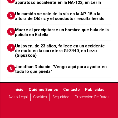
aparatoso accidente en la NA-122, en Lerín
Un camión se sale de la vía en la AP-15 a la
5
altura de Olóriz y el conductor resulta herido
Muere al precipitarse un hombre que huía de la
6
policía en Estella
Un joven, de 23 años, fallece en un accidente
7
de moto en la carretera GI-3440, en Lezo
(Gipuzkoa)
Jonathan Dubasin: "Vengo aquí para ayudar en
8
todo lo que pueda"
Inicio
Quiénes Somos
Contacto
Publicidad
Aviso Legal
Cookies
Seguridad
Protección De Datos