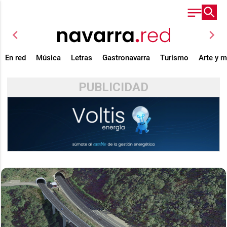
chevron_left
chevron_right
En red
Música
Letras
Gastronavarra
Turismo
Arte y 
PUBLICIDAD