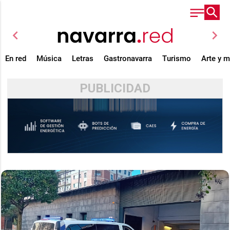
chevron_left
chevron_right
En red
Música
Letras
Gastronavarra
Turismo
Arte y 
PUBLICIDAD