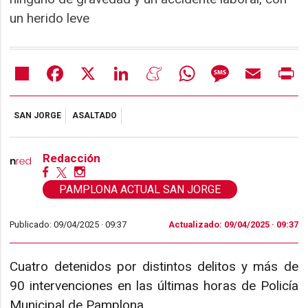
un herido leve
Share
Facebook
X
LinkedIn
Meneame
WhatsApp
Message
Email
Pr
SAN JORGE
ASALTADO
Redacción
PAMPLONA ACTUAL SAN JORGE
Publicado: 09/04/2025 ·
09:37
Actualizado: 09/04/2025 · 09:37
Cuatro detenidos por distintos delitos y más de
90 intervenciones en las últimas horas de Policía
Municipal de Pamplona