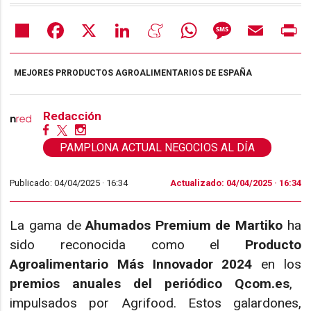
Share
Facebook
X
LinkedIn
Meneame
WhatsApp
Message
Email
Pr
MEJORES PRRODUCTOS AGROALIMENTARIOS DE ESPAÑA
Redacción
PAMPLONA ACTUAL NEGOCIOS AL DÍA
Publicado: 04/04/2025 ·
16:34
Actualizado: 04/04/2025 · 16:34
La gama de
Ahumados Premium de Martiko
ha
sido reconocida como el
Producto
Agroalimentario Más Innovador 2024
en los
premios anuales del periódico Qcom.es
,
impulsados por Agrifood. Estos galardones,