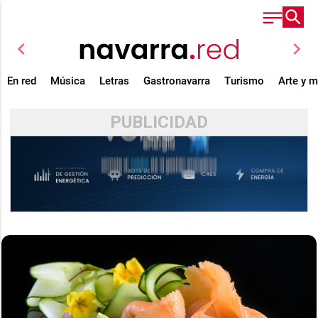
chevron_left
chevron_right
En red
Música
Letras
Gastronavarra
Turismo
Arte y 
PUBLICIDAD