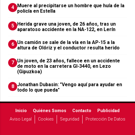
Muere al precipitarse un hombre que huía de la
4
policía en Estella
Herida grave una joven, de 26 años, tras un
5
aparatoso accidente en la NA-122, en Lerín
Un camión se sale de la vía en la AP-15 a la
6
altura de Olóriz y el conductor resulta herido
Un joven, de 23 años, fallece en un accidente
7
de moto en la carretera GI-3440, en Lezo
(Gipuzkoa)
Jonathan Dubasin: "Vengo aquí para ayudar en
8
todo lo que pueda"
Inicio
Quiénes Somos
Contacto
Publicidad
Aviso Legal
Cookies
Seguridad
Protección De Datos