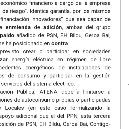
d económico financiero a cargo de la empresa
 de riesgo”. Idéntica garantía, por los mismos
 financiación innovadores” que sea capaz de
ra
enmienda
de
adición
, ambas del grupo
spaldo
añadido de PSN, EH Bildu, Geroa Bai,
 se ha posicionado en
contra
.
evisto crear o participar en sociedades
izar
energía eléctrica en régimen de libre
edentes energéticos de instalaciones de
os de consumo y participar en la gestión
servicios del sistema eléctrico.
ción Pública, ATENA debería limitarse a
aciones de autoconsumo propias o participadas
s Locales (en este caso formalizando la
poyo adicional que el del PPN, esta tercera
osición de PSN, EH Bildu, Geroa Bai, Contigo-