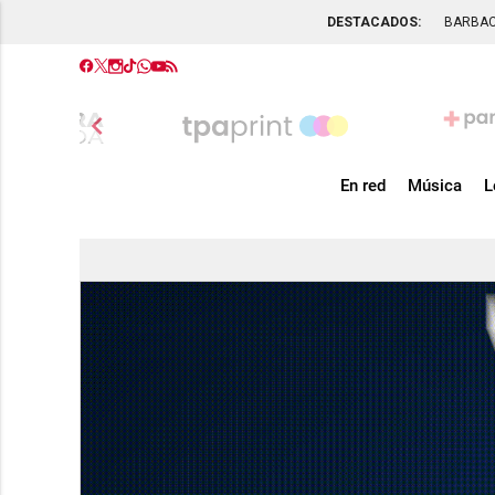
DESTACADOS:
BARBA
chevron_left
En red
Música
L