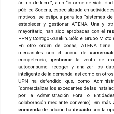
ánimo de lucro”, a un “informe de viabilida
pública Sodena, especializada en actividades
motivos, se estipula para los “sistemas de
establecer y gestionar ATENA. Una y ot
mayoritario, han sido aprobadas con el
re
PPN y Contigo-Zurekin. Sólo el Grupo Mixto
En otro orden de cosas, ATENA tiene pr
mercantiles con el ánimo de
comercial
competencia,
gestionar
la venta de exc
autoconsumo, recoger y analizar los dat
inteligente de la demanda, así como en otros 
UPN ha defendido que, como Administra
“comercializar los excedentes de las instal
por la Administración Foral o Entidade
colaboración mediante convenio). Sin más a
enmienda
de adición ha
decaído
con la op