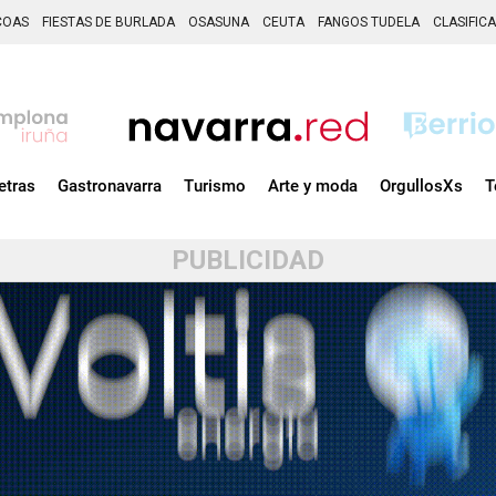
COAS
FIESTAS DE BURLADA
OSASUNA
CEUTA
FANGOS TUDELA
CLASIFIC
etras
Gastronavarra
Turismo
Arte y moda
OrgullosXs
T
PUBLICIDAD