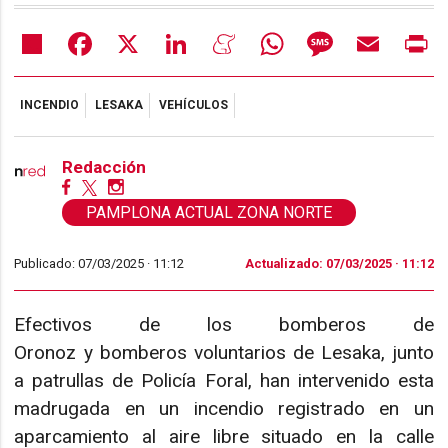
Share
Facebook
X
LinkedIn
Meneame
WhatsApp
Message
Email
Pr
INCENDIO
LESAKA
VEHÍCULOS
Redacción
PAMPLONA ACTUAL ZONA NORTE
Publicado: 07/03/2025 ·
11:12
Actualizado: 07/03/2025 · 11:12
Efectivos de los bomberos de
Oronoz y bomberos voluntarios de Lesaka, junto
a patrullas de Policía Foral, han intervenido esta
madrugada en un incendio registrado en un
aparcamiento al aire libre situado en la calle