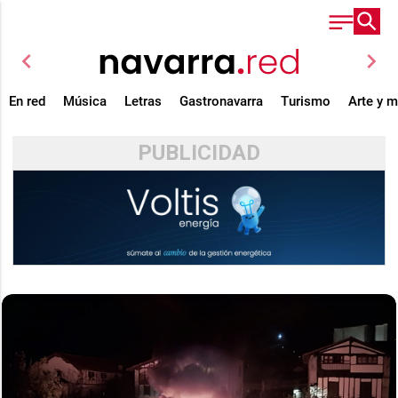
chevron_left
chevron_right
En red
Música
Letras
Gastronavarra
Turismo
Arte y 
PUBLICIDAD