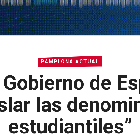
PAMPLONA ACTUAL
l Gobierno de E
islar las denomi
estudiantiles”