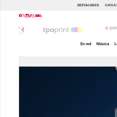
DESTACADOS:
BARBA
chevron_left
En red
Música
L