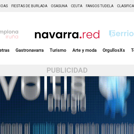
COAS
FIESTAS DE BURLADA
OSASUNA
CEUTA
FANGOS TUDELA
CLASIFIC
etras
Gastronavarra
Turismo
Arte y moda
OrgullosXs
T
PUBLICIDAD