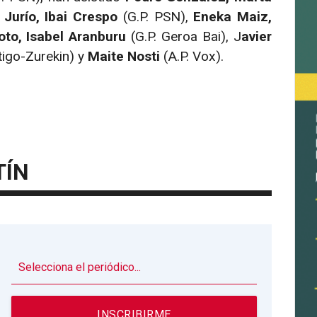
 Jurío, Ibai Crespo
(G.P. PSN),
Eneka Maiz,
oto, Isabel Aranburu
(G.P. Geroa Bai), J
avier
tigo-Zurekin) y
Maite Nosti
(A.P. Vox).
TÍN
▼
INSCRIBIRME