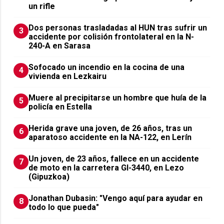
un rifle
​Dos personas trasladadas al HUN tras sufrir un
3
accidente por colisión frontolateral en la N-
240-A en Sarasa
Sofocado un incendio en la cocina de una
4
vivienda en Lezkairu
Muere al precipitarse un hombre que huía de la
5
policía en Estella
Herida grave una joven, de 26 años, tras un
6
aparatoso accidente en la NA-122, en Lerín
Un joven, de 23 años, fallece en un accidente
7
de moto en la carretera GI-3440, en Lezo
(Gipuzkoa)
Jonathan Dubasin: "Vengo aquí para ayudar en
8
todo lo que pueda"