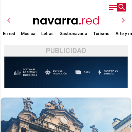
chevron_left
chevron_right
En red
Música
Letras
Gastronavarra
Turismo
Arte y 
PUBLICIDAD