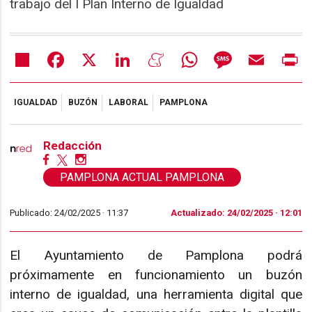
trabajo del I Plan Interno de Igualdad
Share
Facebook
X
LinkedIn
Meneame
WhatsApp
Message
Email
Pr
IGUALDAD
BUZÓN
LABORAL
PAMPLONA
Redacción
PAMPLONA ACTUAL PAMPLONA
Publicado: 24/02/2025 ·
11:37
Actualizado: 24/02/2025 · 12:01
El Ayuntamiento de Pamplona podrá
próximamente en funcionamiento un buzón
interno de igualdad, una herramienta digital que