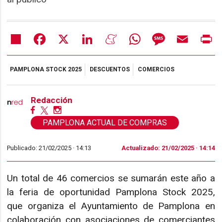
Share
Facebook
X
LinkedIn
Meneame
WhatsApp
Message
Email
Pr
PAMPLONA STOCK 2025
DESCUENTOS
COMERCIOS
Redacción
PAMPLONA ACTUAL DE COMPRAS
Publicado: 21/02/2025 ·
14:13
Actualizado: 21/02/2025 · 14:14
Un total de 46 comercios se sumarán este año a
la feria de oportunidad Pamplona Stock 2025,
que organiza el Ayuntamiento de Pamplona en
colaboración con asociaciones de comerciantes