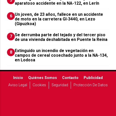
5
aparatoso accidente en la NA-122, en Lerín
Un joven, de 23 años, fallece en un accidente
6
de moto en la carretera GI-3440, en Lezo
(Gipuzkoa)
Se derrumba parte del tejado y del tercer piso
7
de una vivienda deshabitada en Puente la Reina
Extinguido un incendio de vegetación en
8
campos de cereal cosechado junto a la NA-134,
en Lodosa
Inicio
Quiénes Somos
Contacto
Publicidad
Aviso Legal
Cookies
Seguridad
Protección De Datos