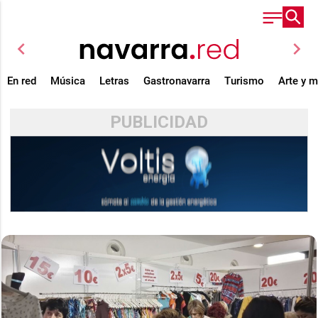
chevron_left
chevron_right
En red
Música
Letras
Gastronavarra
Turismo
Arte y 
PUBLICIDAD