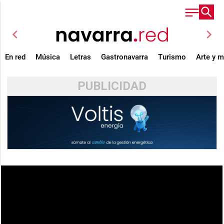
chevron_left
chevron_right
En red
Música
Letras
Gastronavarra
Turismo
Arte y 
PUBLICIDAD