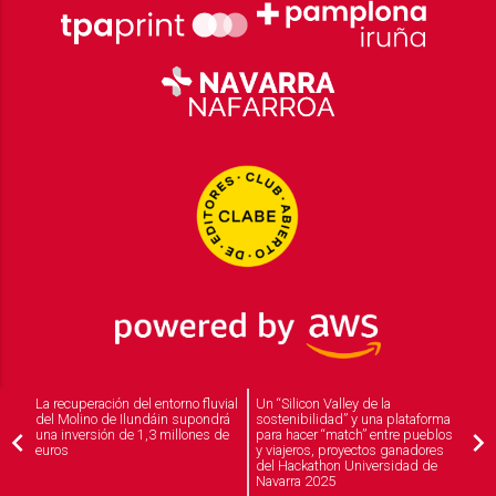
La recuperación del entorno fluvial
Un “Silicon Valley de la
del Molino de Ilundáin supondrá
sostenibilidad” y una plataforma
una inversión de 1,3 millones de
para hacer “match” entre pueblos
2026
© Grupo Comunikaze
euros
y viajeros, proyectos ganadores
Desarrollado por:
OA Cloud
del Hackathon Universidad de
Navarra 2025