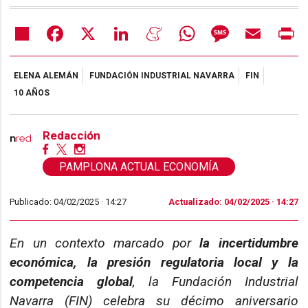
Share
Facebook
X
LinkedIn
Meneame
WhatsApp
Message
Email
Pr
ELENA ALEMÁN
FUNDACIÓN INDUSTRIAL NAVARRA
FIN
10 AÑOS
Redacción
PAMPLONA ACTUAL ECONOMÍA
Publicado: 04/02/2025 ·
14:27
Actualizado: 04/02/2025 · 14:27
En un contexto marcado por
la incertidumbre
económica, la presión regulatoria local y la
competencia global
, la Fundación Industrial
Navarra (FIN) celebra su décimo aniversario