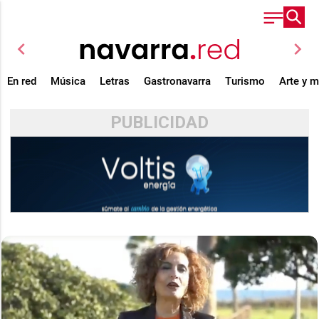
chevron_left
chevron_right
En red
Música
Letras
Gastronavarra
Turismo
Arte y 
PUBLICIDAD