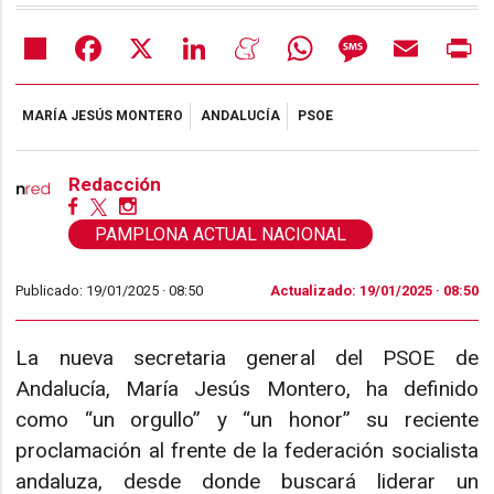
Share
Facebook
X
LinkedIn
Meneame
WhatsApp
Message
Email
Pr
MARÍA JESÚS MONTERO
ANDALUCÍA
PSOE
Redacción
PAMPLONA ACTUAL NACIONAL
Publicado: 19/01/2025 ·
08:50
Actualizado: 19/01/2025 · 08:50
La nueva secretaria general del PSOE de
Andalucía, María Jesús Montero, ha definido
como “un orgullo” y “un honor” su reciente
proclamación al frente de la federación socialista
andaluza, desde donde buscará liderar un