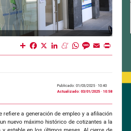
Share
Facebook
X
LinkedIn
Meneame
WhatsApp
Message
Email
Print
Publicado: 01/03/2025 ·
10:40
Actualizado: 03/01/2025 · 10:58
refiere a generación de empleo y a afiliación
 un nuevo máximo histórico de cotizantes a la
 y estable en los últimos meses. Al cierre de