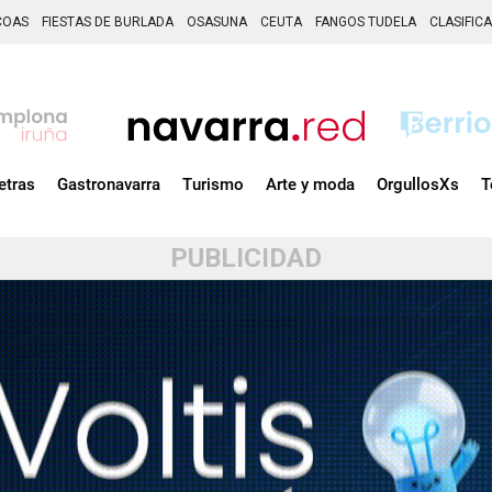
COAS
FIESTAS DE BURLADA
OSASUNA
CEUTA
FANGOS TUDELA
CLASIFIC
etras
Gastronavarra
Turismo
Arte y moda
OrgullosXs
T
PUBLICIDAD