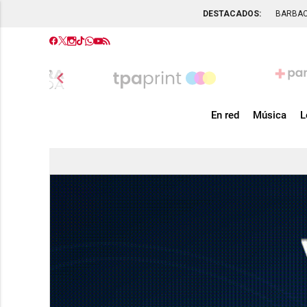
DESTACADOS:
BARBA
chevron_left
En red
Música
L