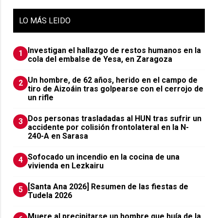
LO
MÁS LEIDO
Investigan el hallazgo de restos humanos en la
1
cola del embalse de Yesa, en Zaragoza
Un hombre, de 62 años, herido en el campo de
2
tiro de Aizoáin tras golpearse con el cerrojo de
un rifle
​Dos personas trasladadas al HUN tras sufrir un
3
accidente por colisión frontolateral en la N-
240-A en Sarasa
Sofocado un incendio en la cocina de una
4
vivienda en Lezkairu
[Santa Ana 2026] Resumen de las fiestas de
5
Tudela 2026
Muere al precipitarse un hombre que huía de la