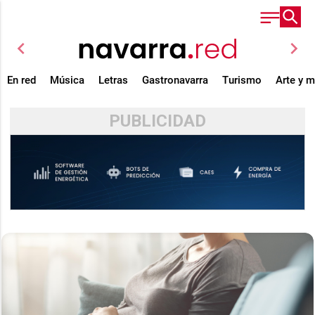
chevron_left
chevron_right
En red
Música
Letras
Gastronavarra
Turismo
Arte y 
PUBLICIDAD