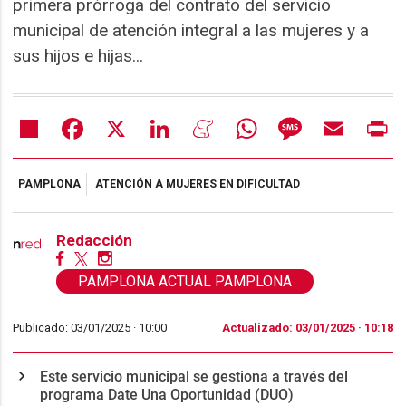
primera prórroga del contrato del servicio
municipal de atención integral a las mujeres y a
sus hijos e hijas...
Share
Facebook
X
LinkedIn
Meneame
WhatsApp
Message
Email
Pr
PAMPLONA
ATENCIÓN A MUJERES EN DIFICULTAD
Redacción
PAMPLONA ACTUAL PAMPLONA
Publicado: 03/01/2025 ·
10:00
Actualizado: 03/01/2025 · 10:18
Este servicio municipal se gestiona a través del
programa Date Una Oportunidad (DUO)