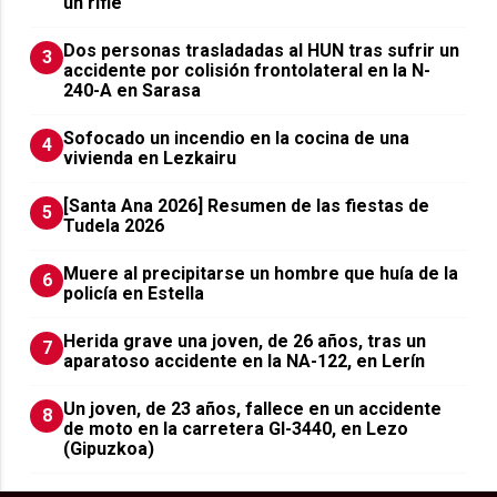
un rifle
​Dos personas trasladadas al HUN tras sufrir un
3
accidente por colisión frontolateral en la N-
240-A en Sarasa
Sofocado un incendio en la cocina de una
4
vivienda en Lezkairu
[Santa Ana 2026] Resumen de las fiestas de
5
Tudela 2026
Muere al precipitarse un hombre que huía de la
6
policía en Estella
Herida grave una joven, de 26 años, tras un
7
aparatoso accidente en la NA-122, en Lerín
Un joven, de 23 años, fallece en un accidente
8
de moto en la carretera GI-3440, en Lezo
(Gipuzkoa)