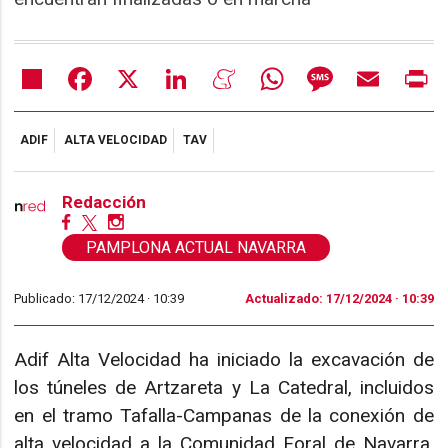
Share
Facebook
X
LinkedIn
Meneame
WhatsApp
Message
Email
Pr
ADIF
ALTA VELOCIDAD
TAV
Redacción
PAMPLONA ACTUAL NAVARRA
Publicado: 17/12/2024 ·
10:39
Actualizado: 17/12/2024 · 10:39
Adif Alta Velocidad ha iniciado la excavación de
los túneles de Artzareta y La Catedral, incluidos
en el tramo Tafalla-Campanas de la conexión de
alta velocidad a la Comunidad Foral de Navarra.