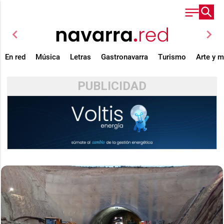
chevron_left
chevron_right
En red
Música
Letras
Gastronavarra
Turismo
Arte y 
PUBLICIDAD