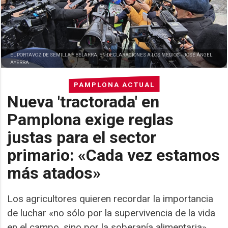
EL PORTAVOZ DE SEMILLA Y BELARRA, EN DECLARACIONES A LOS MEDIOS -
JOSÉ ÁNGEL
AYERRA
PAMPLONA ACTUAL
Nueva 'tractorada' en
Pamplona exige reglas
justas para el sector
primario: «Cada vez estamos
más atados»
Los agricultores quieren recordar la importancia
de luchar «no sólo por la supervivencia de la vida
en el campo, sino por la soberanía alimentaria»