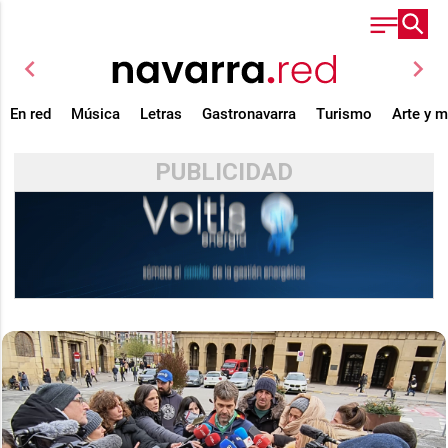
chevron_left
chevron_right
En red
Música
Letras
Gastronavarra
Turismo
Arte y 
PUBLICIDAD