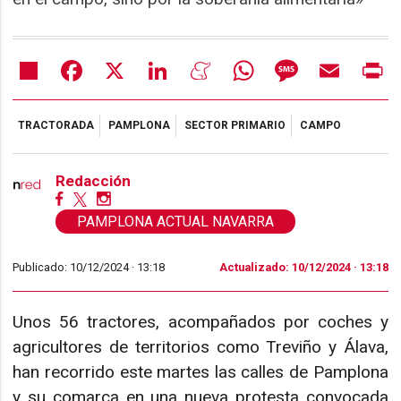
Share
Facebook
X
LinkedIn
Meneame
WhatsApp
Message
Email
Pr
TRACTORADA
PAMPLONA
SECTOR PRIMARIO
CAMPO
Redacción
PAMPLONA ACTUAL NAVARRA
Publicado: 10/12/2024 ·
13:18
Actualizado: 10/12/2024 · 13:18
Unos 56 tractores, acompañados por coches y
agricultores de territorios como Treviño y Álava,
han recorrido este martes las calles de Pamplona
y su comarca en una nueva protesta convocada