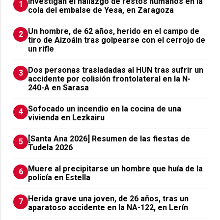
Investigan el hallazgo de restos humanos en la
1
cola del embalse de Yesa, en Zaragoza
Un hombre, de 62 años, herido en el campo de
2
tiro de Aizoáin tras golpearse con el cerrojo de
un rifle
​Dos personas trasladadas al HUN tras sufrir un
3
accidente por colisión frontolateral en la N-
240-A en Sarasa
Sofocado un incendio en la cocina de una
4
vivienda en Lezkairu
[Santa Ana 2026] Resumen de las fiestas de
5
Tudela 2026
Muere al precipitarse un hombre que huía de la
6
policía en Estella
Herida grave una joven, de 26 años, tras un
7
aparatoso accidente en la NA-122, en Lerín