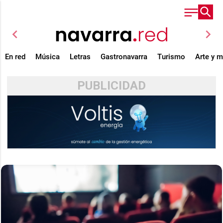
chevron_left
chevron_right
En red
Música
Letras
Gastronavarra
Turismo
Arte y 
PUBLICIDAD