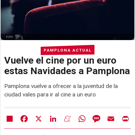
FOTO
PAMPLONA ACTUAL
Vuelve el cine por un euro
estas Navidades a Pamplona
Pamplona vuelve a ofrecer a la juventud de la
ciudad vales para ir al cine a un euro
Share
Facebook
X
LinkedIn
Meneame
WhatsApp
Message
Email
Pr