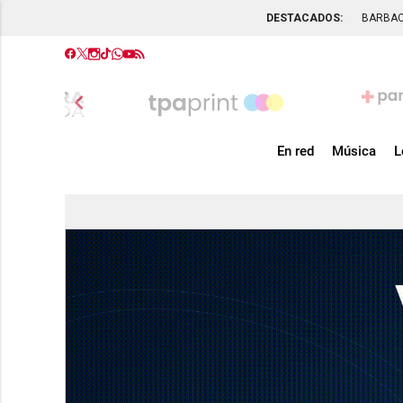
DESTACADOS:
BARBA
chevron_left
En red
Música
L