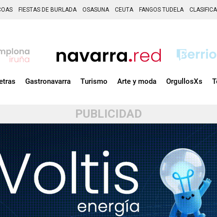
COAS
FIESTAS DE BURLADA
OSASUNA
CEUTA
FANGOS TUDELA
CLASIFIC
etras
Gastronavarra
Turismo
Arte y moda
OrgullosXs
T
PUBLICIDAD