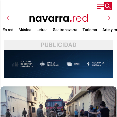
chevron_left
chevron_right
En red
Música
Letras
Gastronavarra
Turismo
Arte y 
PUBLICIDAD