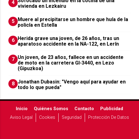
Sofocado un incendio en la cocina de una
4
vivienda en Lezkairu
Muere al precipitarse un hombre que huía de la
5
policía en Estella
Herida grave una joven, de 26 años, tras un
6
aparatoso accidente en la NA-122, en Lerín
Un joven, de 23 años, fallece en un accidente
7
de moto en la carretera GI-3440, en Lezo
(Gipuzkoa)
Jonathan Dubasin: "Vengo aquí para ayudar en
8
todo lo que pueda"
Inicio
Quiénes Somos
Contacto
Publicidad
Aviso Legal
Cookies
Seguridad
Protección De Datos