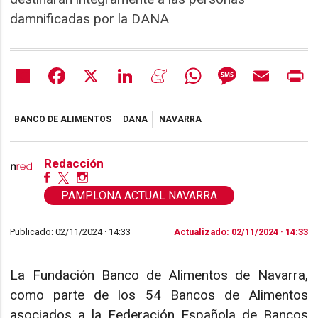
damnificadas por la DANA
Share
Facebook
X
LinkedIn
Meneame
WhatsApp
Message
Email
Pr
BANCO DE ALIMENTOS
DANA
NAVARRA
Redacción
PAMPLONA ACTUAL NAVARRA
Publicado: 02/11/2024 ·
14:33
Actualizado: 02/11/2024 · 14:33
La Fundación Banco de Alimentos de Navarra,
como parte de los 54 Bancos de Alimentos
asociados a la Federación Española de Bancos