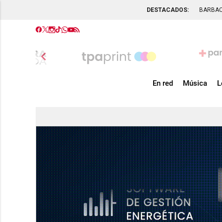
DESTACADOS:
BARBA
chevron_left
En red
Música
L