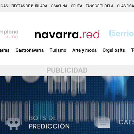
COAS
FIESTAS DE BURLADA
OSASUNA
CEUTA
FANGOS TUDELA
CLASIFIC
etras
Gastronavarra
Turismo
Arte y moda
OrgullosXs
T
PUBLICIDAD