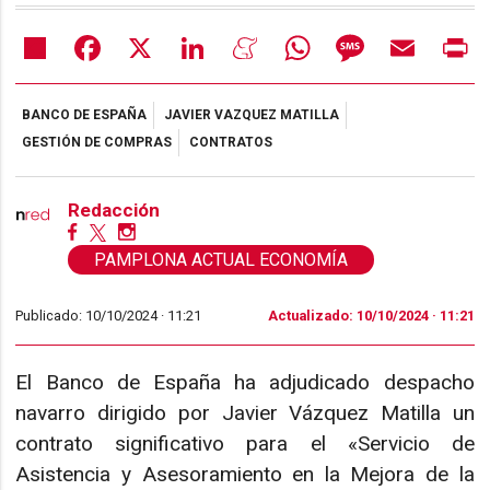
Share
Facebook
X
LinkedIn
Meneame
WhatsApp
Message
Email
Pr
BANCO DE ESPAÑA
JAVIER VAZQUEZ MATILLA
GESTIÓN DE COMPRAS
CONTRATOS
Redacción
PAMPLONA ACTUAL ECONOMÍA
Publicado: 10/10/2024 ·
11:21
Actualizado: 10/10/2024 · 11:21
El Banco de España ha adjudicado despacho
navarro dirigido por Javier Vázquez Matilla un
contrato significativo para el «Servicio de
Asistencia y Asesoramiento en la Mejora de la