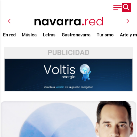
chevron_left
chevron_right
En red
Música
Letras
Gastronavarra
Turismo
Arte y 
PUBLICIDAD