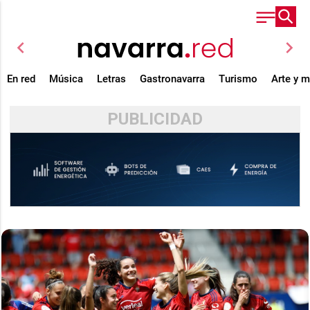
chevron_left
chevron_right
En red
Música
Letras
Gastronavarra
Turismo
Arte y 
PUBLICIDAD