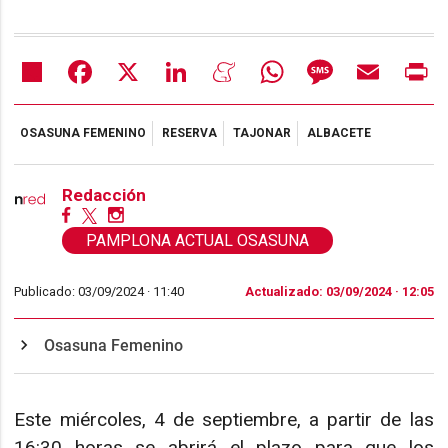
Share
Facebook
X
LinkedIn
Meneame
WhatsApp
Message
Email
Pr
OSASUNA FEMENINO
RESERVA
TAJONAR
ALBACETE
Redacción
PAMPLONA ACTUAL OSASUNA
Publicado: 03/09/2024 ·
11:40
Actualizado: 03/09/2024 · 12:05
Osasuna Femenino
Este miércoles, 4 de septiembre, a partir de las
16:30 horas se abrirá el plazo para que los