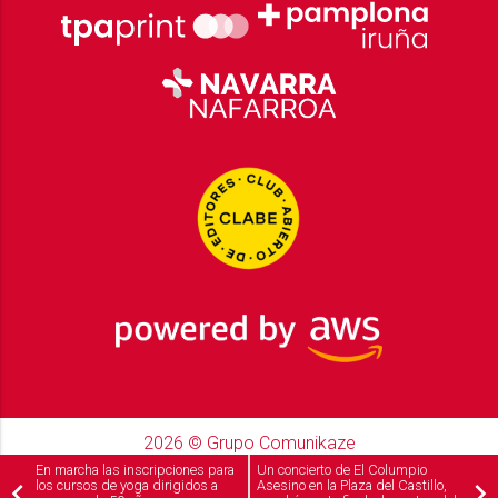
2026
© Grupo Comunikaze
Desarrollado por:
OA Cloud
En marcha las inscripciones para
Un concierto de El Columpio
los cursos de yoga dirigidos a
Asesino en la Plaza del Castillo,