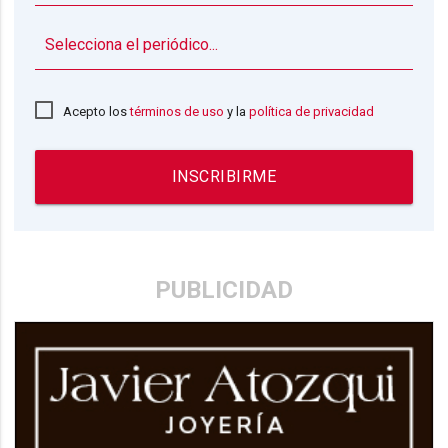
▼
Acepto los
términos de uso
y la
política de privacidad
INSCRIBIRME
PUBLICIDAD