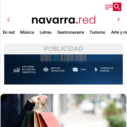
chevron_left
chevron_right
En red
Música
Letras
Gastronavarra
Turismo
Arte y 
PUBLICIDAD