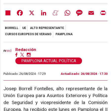
Share
Facebook
X
LinkedIn
Meneame
WhatsApp
Message
Email
Pr
BORRELL
UE
ALTO REPRESENTANTE
CURSOS EUROPEOS DE VERANO
PAMPLONA
Redacción
PAMPLONA ACTUAL POLÍTICA
Publicado: 26/08/2024 ·
17:29
Actualizado: 26/08/2024 · 17:30
Josep Borrell Fontelles, alto representante de la
Unión Europea para Asuntos Exteriores y Política
de Seguridad y vicepresidente de la Comisión
Europea, ha recibido este lunes en Pamplona el II