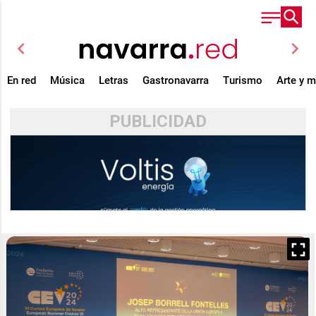
chevron_left
chevron_right
En red
Música
Letras
Gastronavarra
Turismo
Arte y 
PUBLICIDAD