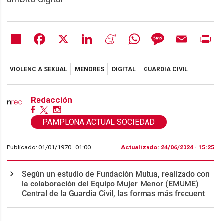
Share
Facebook
X
LinkedIn
Meneame
WhatsApp
Message
Email
Pr
VIOLENCIA SEXUAL
MENORES
DIGITAL
GUARDIA CIVIL
Redacción
PAMPLONA ACTUAL SOCIEDAD
Publicado: 01/01/1970 ·
01:00
Actualizado: 24/06/2024 · 15:25
Según un estudio de Fundación Mutua, realizado con
la colaboración del Equipo Mujer-Menor (EMUME)
Central de la Guardia Civil, las formas más frecuent