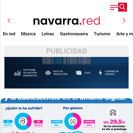
chevron_left
chevron_right
En red
Música
Letras
Gastronavarra
Turismo
Arte y 
PUBLICIDAD