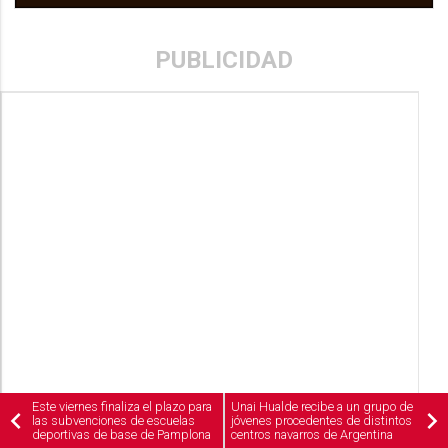
PUBLICIDAD
Este viernes finaliza el plazo para
Unai Hualde recibe a un grupo de
las subvenciones de escuelas
jóvenes procedentes de distintos
deportivas de base de Pamplona
centros navarros de Argentina